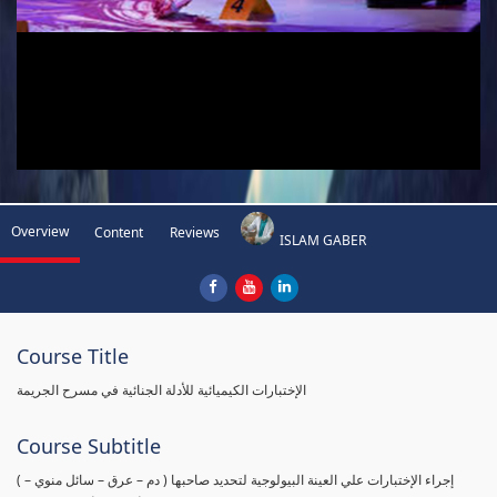
Overview
Content
Reviews
ISLAM GABER
Course Title
الإختبارات الكيميائية للأدلة الجنائية في مسرح الجريمة
Course Subtitle
( إجراء الإختبارات علي العينة البيولوجية لتحديد صاحبها ( دم – عرق – سائل منوي –