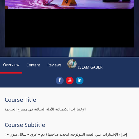
Overview
Content
Reviews
ISLAM GABER
Course Title
الإختبارات الكيميائية للأدلة الجنائية في مسرح الجريمة
Course Subtitle
( إجراء الإختبارات علي العينة البيولوجية لتحديد صاحبها ( دم – عرق – سائل منوي –