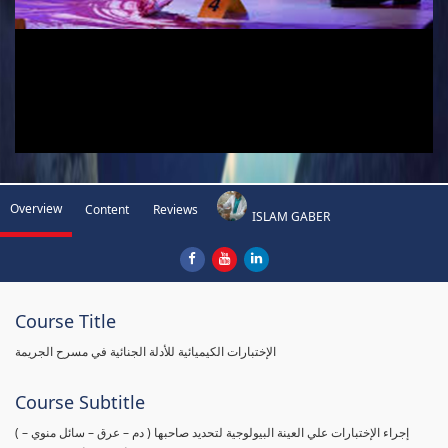
Overview
Content
Reviews
ISLAM GABER
Course Title
الإختبارات الكيميائية للأدلة الجنائية في مسرح الجريمة
Course Subtitle
( إجراء الإختبارات علي العينة البيولوجية لتحديد صاحبها ( دم – عرق – سائل منوي –