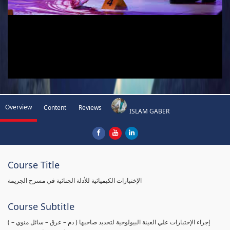
Overview
Content
Reviews
ISLAM GABER
Course Title
الإختبارات الكيميائية للأدلة الجنائية في مسرح الجريمة
Course Subtitle
( إجراء الإختبارات علي العينة البيولوجية لتحديد صاحبها ( دم – عرق – سائل منوي –