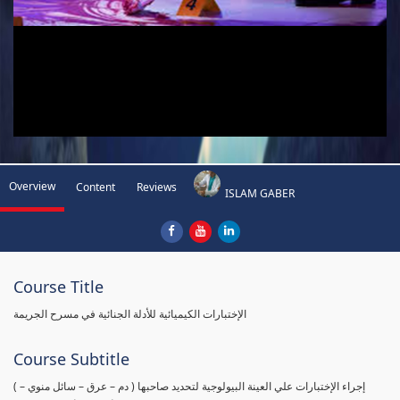
Overview
Content
Reviews
ISLAM GABER
Course Title
الإختبارات الكيميائية للأدلة الجنائية في مسرح الجريمة
Course Subtitle
( إجراء الإختبارات علي العينة البيولوجية لتحديد صاحبها ( دم – عرق – سائل منوي –