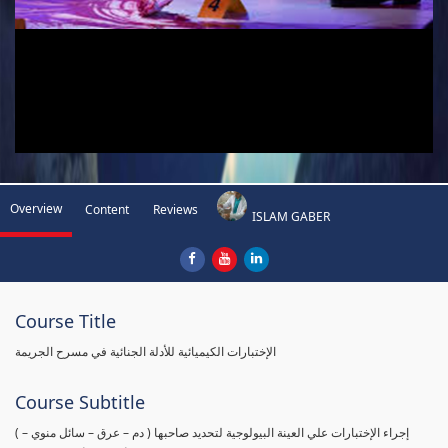
Overview
Content
Reviews
ISLAM GABER
Course Title
الإختبارات الكيميائية للأدلة الجنائية في مسرح الجريمة
Course Subtitle
( إجراء الإختبارات علي العينة البيولوجية لتحديد صاحبها ( دم – عرق – سائل منوي –