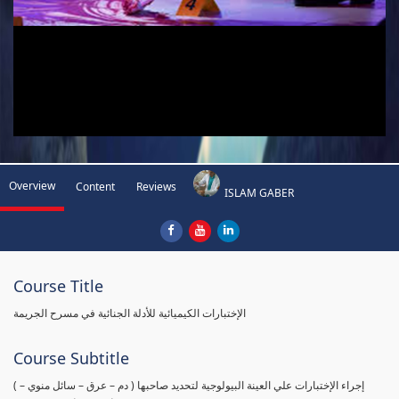
Overview
Content
Reviews
ISLAM GABER
Course Title
الإختبارات الكيميائية للأدلة الجنائية في مسرح الجريمة
Course Subtitle
( إجراء الإختبارات علي العينة البيولوجية لتحديد صاحبها ( دم – عرق – سائل منوي –