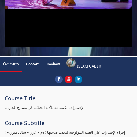
Overview
Content
Reviews
ISLAM GABER
Course Title
الإختبارات الكيميائية للأدلة الجنائية في مسرح الجريمة
Course Subtitle
( إجراء الإختبارات علي العينة البيولوجية لتحديد صاحبها ( دم – عرق – سائل منوي –