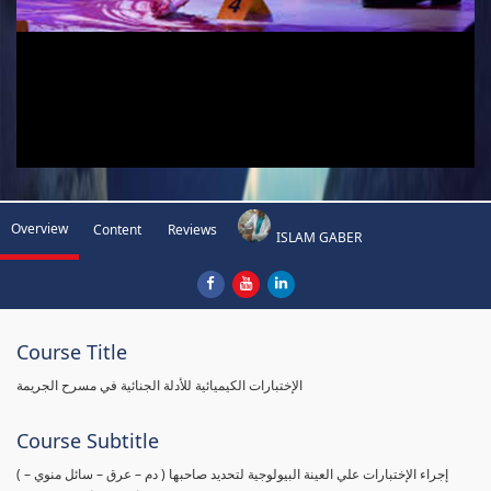
Overview
Content
Reviews
ISLAM GABER
Course Title
الإختبارات الكيميائية للأدلة الجنائية في مسرح الجريمة
Course Subtitle
( إجراء الإختبارات علي العينة البيولوجية لتحديد صاحبها ( دم – عرق – سائل منوي –