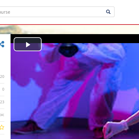
Play
Video
20
0
:23
bic