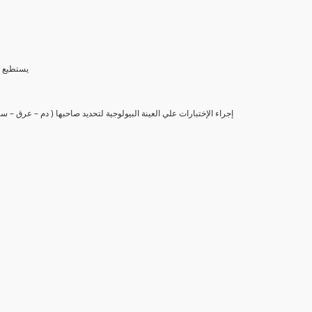
(6) يستط
(7) إجراء الإختبارات علي العينة البيولوجية لتحديد صاحبها ( دم – عرق –