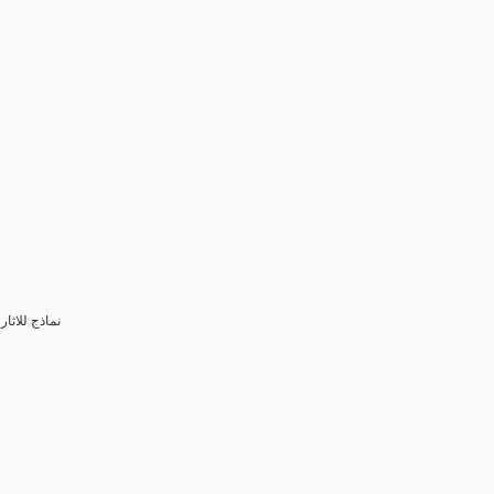
3- نماذج للا