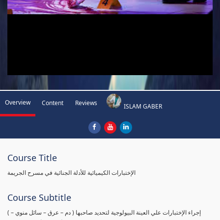
Overview
Content
Reviews
ISLAM GABER
Course Title
الإختبارات الكيميائية للأدلة الجنائية في مسرح الجريمة
Course Subtitle
( إجراء الإختبارات علي العينة البيولوجية لتحديد صاحبها ( دم – عرق – سائل منوي –