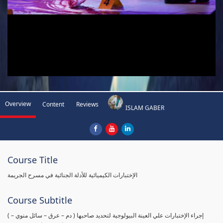
Overview
Content
Reviews
ISLAM GABER
Course Title
الإختبارات الكيميائية للأدلة الجنائية في مسرح الجريمة
Course Subtitle
( إجراء الإختبارات علي العينة البيولوجية لتحديد صاحبها ( دم – عرق – سائل منوي –