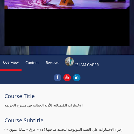
Overview
Content
Reviews
ISLAM GABER
Course Title
الإختبارات الكيميائية للأدلة الجنائية في مسرح الجريمة
Course Subtitle
( إجراء الإختبارات علي العينة البيولوجية لتحديد صاحبها ( دم – عرق – سائل منوي –