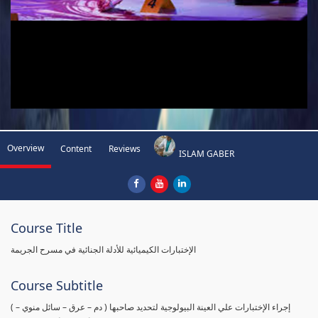
Overview
Content
Reviews
ISLAM GABER
Course Title
الإختبارات الكيميائية للأدلة الجنائية في مسرح الجريمة
Course Subtitle
( إجراء الإختبارات علي العينة البيولوجية لتحديد صاحبها ( دم – عرق – سائل منوي –