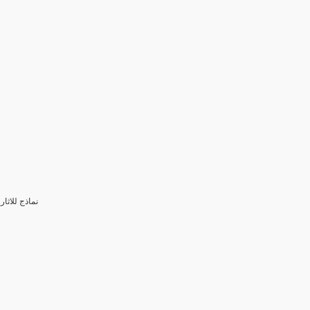
3- نماذج للا