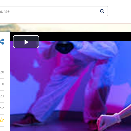
Play
Video
20
0
:23
bic