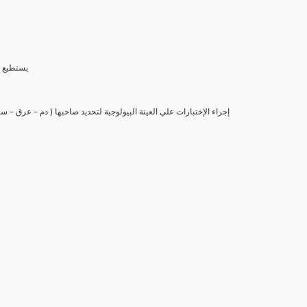
(6) يستط
(7) إجراء الإختبارات علي العينة البيولوجية لتحديد صاحبها ( دم – عرق –