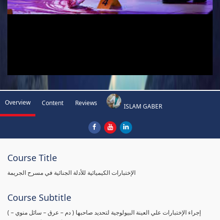
Overview
Content
Reviews
ISLAM GABER
Course Title
الإختبارات الكيميائية للأدلة الجنائية في مسرح الجريمة
Course Subtitle
( إجراء الإختبارات علي العينة البيولوجية لتحديد صاحبها ( دم – عرق – سائل منوي –