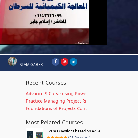
ISLAM GABER
Recent Courses
Advance S-Curve using Power
Practice Managing Project Ri
Foundations of Projects Cont
Most Related Courses
Exam Questions based on Agile...
(21 Reviews )