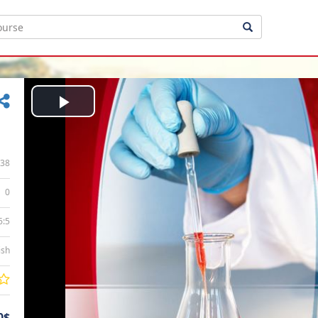
Play
Video
38
0
6:5
ish
0$