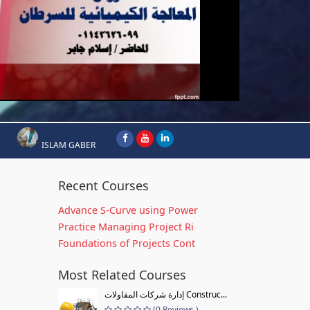
ISLAM GABER
Recent Courses
Advance S-Curve using Power
Practice Managing Project Ri
Foundations of Projects Cont
Most Related Courses
إدارة شركات المقاولات Construc...
(0 Reviews )