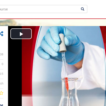
Play
Video
38
0
6:5
ish
0$