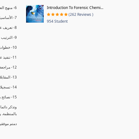
Introduction To Forensic Chemi...
6- منهج العملية في التدقيق الداخلي.
(262 Reviews )
7- الأساسيات المتعلقة بعملية التدقيق الداخلي.
954 Student
8- تعريف عدم المطابقة والملاحظات.
9- الترتيب والتنظيم للتدقيق الداخلي.
10- خطوات عملية التدقيق الداخلي.
11- تنفيذ عملية التدقيق الداخلي والاجتماع الافتتاحي.
12- مراجعة السجلات والوثائق.
13- المقابلات مع الموظفين ومراقبة الانشطة والمرافق.
14- تسجيلات الأدلة أثناء التدقيق.
15- نصائح هامة لتدقيق ناجح.
وتذكر دائم
بالمنظمة. 
دمتم موفقي