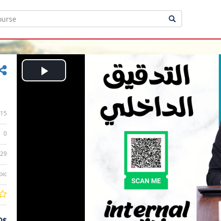
Play
Video
15
0
:29
bic
0$