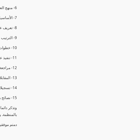
6- منهج العملية في التدقيق الداخلي.
7- الأساسيات المتعلقة بعملية التدقيق الداخلي.
8- تعريف عدم المطابقة والملاحظات.
9- الترتيب والتنظيم للتدقيق الداخلي.
10- خطوات عملية التدقيق الداخلي.
11- تنفيذ عملية التدقيق الداخلي والاجتماع الافتتاحي.
12- مراجعة السجلات والوثائق.
13- المقابلات مع الموظفين ومراقبة الانشطة والمرافق.
14- تسجيلات الأدلة أثناء التدقيق.
15- نصائح هامة لتدقيق ناجح.
وتذكر دائم
بالمنظمة. 
دمتم موفقي