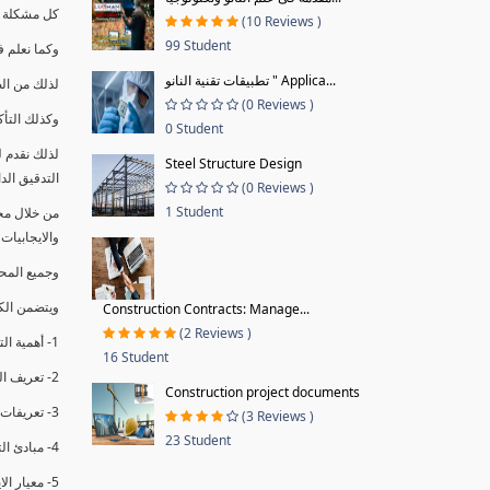
كل مشكلة ه
(10 Reviews )
99 Student
وكما نعلم ف
تطبيقات تقنية النانو " Applica...
لذلك من ال
(0 Reviews )
وكذلك التأك
0 Student
لذلك نقدم 
Steel Structure Design
التدقيق الد
(0 Reviews )
1 Student
من خلال مج
والايجابيات
وجميع المحاضر
ويتضمن الك
Construction Contracts: Manage...
(2 Reviews )
1- أهمية التدقيق الداخلي وتعريفه.
16 Student
2- تعريف التدقيق وأنواعه الرئيسية.
Construction project documents
3- تعريفات ومفاهيم عن التدقيق الداخلي.
(3 Reviews )
23 Student
4- مبادئ التدقيق.
5- معيار الايزو 19011:2018.