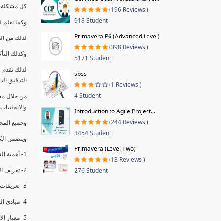
كل مشكلة ه
(196 Reviews )
918 Student
وكما نعلم ف
Primavera P6 (Advanced Level)
لذلك من ال
(398 Reviews )
وكذلك التأك
5171 Student
لذلك نقدم 
spss
التدقيق الد
(1 Reviews )
4 Student
من خلال مج
والايجابيات
Introduction to Agile Project...
(244 Reviews )
وجميع المحاضر
3454 Student
ويتضمن الك
Primavera (Level Two)
1- أهمية التدقيق الداخلي وتعريفه.
(13 Reviews )
2- تعريف التدقيق وأنواعه الرئيسية.
276 Student
3- تعريفات ومفاهيم عن التدقيق الداخلي.
4- مبادئ التدقيق.
5- معيار الايزو 19011:2018.