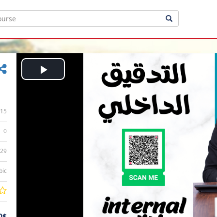
Play
Video
15
0
:29
bic
0$