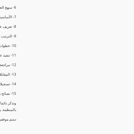
6- منهج العملية في التدقيق الداخلي.
7- الأساسيات المتعلقة بعملية التدقيق الداخلي.
8- تعريف عدم المطابقة والملاحظات.
9- الترتيب والتنظيم للتدقيق الداخلي.
10- خطوات عملية التدقيق الداخلي.
11- تنفيذ عملية التدقيق الداخلي والاجتماع الافتتاحي.
12- مراجعة السجلات والوثائق.
13- المقابلات مع الموظفين ومراقبة الانشطة والمرافق.
14- تسجيلات الأدلة أثناء التدقيق.
15- نصائح هامة لتدقيق ناجح.
وتذكر دائم
بالمنظمة. 
دمتم موفقي