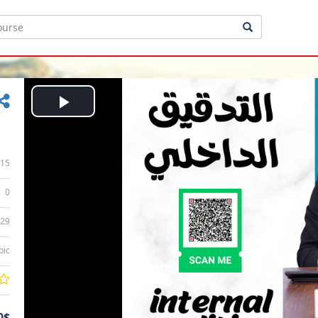
Play
Video
15
0
:29
bic
0$