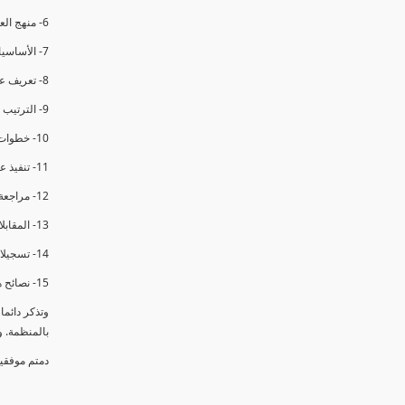
6- منهج العملية في التدقيق الداخلي.
7- الأساسيات المتعلقة بعملية التدقيق الداخلي.
8- تعريف عدم المطابقة والملاحظات.
9- الترتيب والتنظيم للتدقيق الداخلي.
10- خطوات عملية التدقيق الداخلي.
11- تنفيذ عملية التدقيق الداخلي والاجتماع الافتتاحي.
12- مراجعة السجلات والوثائق.
13- المقابلات مع الموظفين ومراقبة الانشطة والمرافق.
14- تسجيلات الأدلة أثناء التدقيق.
15- نصائح هامة لتدقيق ناجح.
وتذكر دائم
بالمنظمة. 
دمتم موفقي