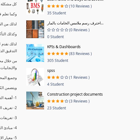
كل مشكلة ه
(10 Reviews )
35 Student
وكما نعلم ف
احترف رسم ملامس الخامات بالمار...
لذلك من ال
(0 Reviews )
وكذلك التأك
0 Student
لذلك نقدم 
KPIs & Dashboards
التدقيق الد
(83 Reviews )
305 Student
من خلال مج
والايجابيات
spss
(1 Reviews )
وجميع المحاضر
4 Student
ويتضمن الك
Construction project documents
1- أهمية التدقيق الداخلي وتعريفه.
(3 Reviews )
2- تعريف التدقيق وأنواعه الرئيسية.
23 Student
3- تعريفات ومفاهيم عن التدقيق الداخلي.
4- مبادئ التدقيق.
5- معيار الايزو 19011:2018.