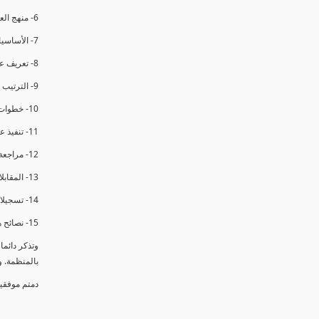
6- منهج العملية في التدقيق الداخلي.
7- الأساسيات المتعلقة بعملية التدقيق الداخلي.
8- تعريف عدم المطابقة والملاحظات.
9- الترتيب والتنظيم للتدقيق الداخلي.
10- خطوات عملية التدقيق الداخلي.
11- تنفيذ عملية التدقيق الداخلي والاجتماع الافتتاحي.
12- مراجعة السجلات والوثائق.
13- المقابلات مع الموظفين ومراقبة الانشطة والمرافق.
14- تسجيلات الأدلة أثناء التدقيق.
15- نصائح هامة لتدقيق ناجح.
وتذكر دائم
بالمنظمة. 
دمتم موفقي