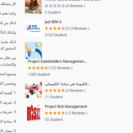
كل مشكلة ه
(0 Reviews )
5 Student
وكما نعلم ف
Just BIM it
لذلك من ال
(213 Reviews )
وكذلك التأك
3103 Student
لذلك نقدم 
التدقيق الد
من خلال مج
Project Stakeholders Managemen...
والايجابيات
(132 Reviews )
وجميع المحاضر
1289 Student
ويتضمن الك
الكيمياء في حياتنا : الكيميائى...
(2 Reviews )
1- أهمية التدقيق الداخلي وتعريفه.
11 Student
2- تعريف التدقيق وأنواعه الرئيسية.
Project Risk Management
3- تعريفات ومفاهيم عن التدقيق الداخلي.
(13 Reviews )
55 Student
4- مبادئ التدقيق.
5- معيار الايزو 19011:2018.