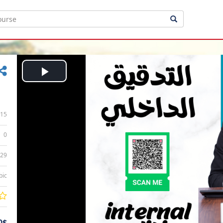
Play
Video
15
0
:29
bic
0$