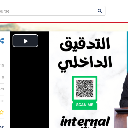
Play
Video
15
0
:29
bic
0$