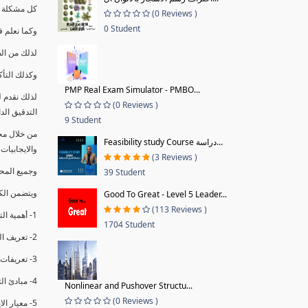
كل مشكلة ه
(0 Reviews )
0 Student
وكما نعلم ف
لذلك من ال
وكذلك التأك
PMP Real Exam Simulator - PMBO...
لذلك نقدم 
(0 Reviews )
التدقيق الد
9 Student
من خلال مج
Feasibility study Course دراسة...
والايجابيات
(3 Reviews )
وجميع المحاضر
39 Student
ويتضمن الك
Good To Great - Level 5 Leader...
(113 Reviews )
1- أهمية التدقيق الداخلي وتعريفه.
1704 Student
2- تعريف التدقيق وأنواعه الرئيسية.
3- تعريفات ومفاهيم عن التدقيق الداخلي.
4- مبادئ التدقيق.
Nonlinear and Pushover Structu...
(0 Reviews )
5- معيار الايزو 19011:2018.