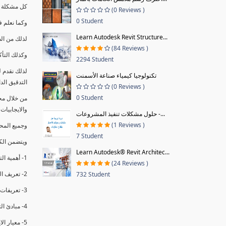
كل مشكلة ه
(0 Reviews )
0 Student
وكما نعلم ف
Learn Autodesk Revit Structure...
لذلك من ال
(84 Reviews )
وكذلك التأك
2294 Student
لذلك نقدم 
تكنولوجيا كيمياء صناعة الأسمنت
التدقيق الد
(0 Reviews )
0 Student
من خلال مج
والايجابيات
حلول مشكلات تنفيذ المشروعات -...
(1 Reviews )
وجميع المحاضر
7 Student
ويتضمن الك
Learn Autodesk® Revit Architec...
1- أهمية التدقيق الداخلي وتعريفه.
(24 Reviews )
2- تعريف التدقيق وأنواعه الرئيسية.
732 Student
3- تعريفات ومفاهيم عن التدقيق الداخلي.
4- مبادئ التدقيق.
5- معيار الايزو 19011:2018.