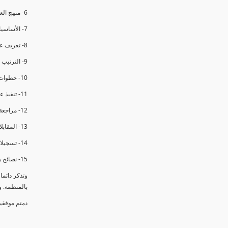
6- منهج العملية في التدقيق الداخلي.
7- الأساسيات المتعلقة بعملية التدقيق الداخلي.
8- تعريف عدم المطابقة والملاحظات.
9- الترتيب والتنظيم للتدقيق الداخلي.
10- خطوات عملية التدقيق الداخلي.
11- تنفيذ عملية التدقيق الداخلي والاجتماع الافتتاحي.
12- مراجعة السجلات والوثائق.
13- المقابلات مع الموظفين ومراقبة الانشطة والمرافق.
14- تسجيلات الأدلة أثناء التدقيق.
15- نصائح هامة لتدقيق ناجح.
وتذكر دائم
بالمنظمة. 
دمتم موفقي