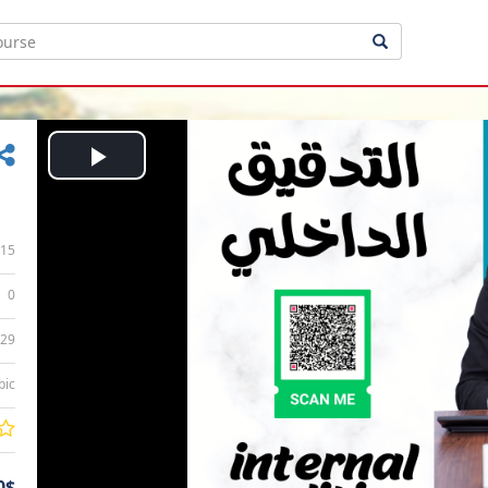
Play
Video
15
0
:29
bic
0$