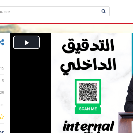
Play
Video
15
0
:29
bic
0$