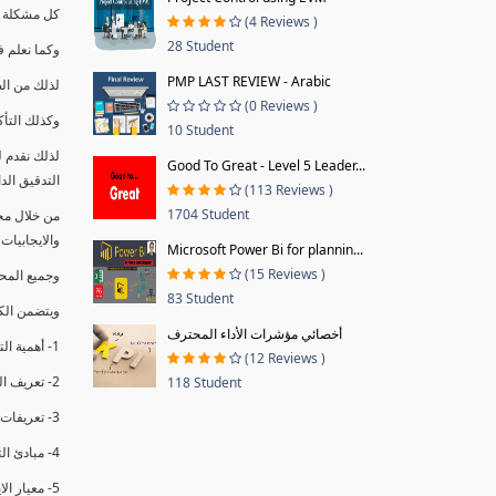
كل مشكلة ه
(4 Reviews )
28 Student
وكما نعلم ف
PMP LAST REVIEW - Arabic
لذلك من ال
(0 Reviews )
وكذلك التأك
10 Student
لذلك نقدم 
Good To Great - Level 5 Leader...
التدقيق الد
(113 Reviews )
1704 Student
من خلال مج
والايجابيات
Microsoft Power Bi for plannin...
(15 Reviews )
وجميع المحاضر
83 Student
ويتضمن الك
أخصائي مؤشرات الأداء المحترف
1- أهمية التدقيق الداخلي وتعريفه.
(12 Reviews )
2- تعريف التدقيق وأنواعه الرئيسية.
118 Student
3- تعريفات ومفاهيم عن التدقيق الداخلي.
4- مبادئ التدقيق.
5- معيار الايزو 19011:2018.