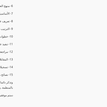
6- منهج العملية في التدقيق الداخلي.
7- الأساسيات المتعلقة بعملية التدقيق الداخلي.
8- تعريف عدم المطابقة والملاحظات.
9- الترتيب والتنظيم للتدقيق الداخلي.
10- خطوات عملية التدقيق الداخلي.
11- تنفيذ عملية التدقيق الداخلي والاجتماع الافتتاحي.
12- مراجعة السجلات والوثائق.
13- المقابلات مع الموظفين ومراقبة الانشطة والمرافق.
14- تسجيلات الأدلة أثناء التدقيق.
15- نصائح هامة لتدقيق ناجح.
وتذكر دائم
بالمنظمة. 
دمتم موفقي