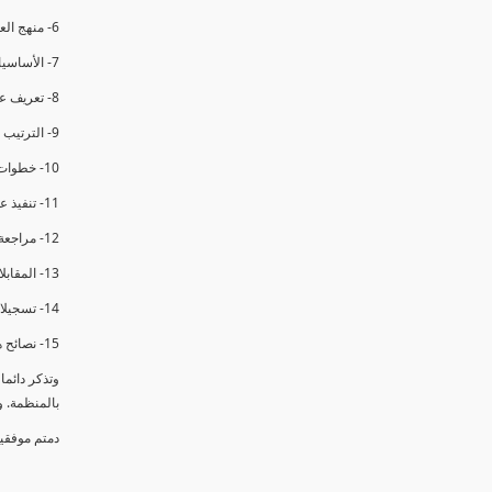
6- منهج العملية في التدقيق الداخلي.
7- الأساسيات المتعلقة بعملية التدقيق الداخلي.
8- تعريف عدم المطابقة والملاحظات.
9- الترتيب والتنظيم للتدقيق الداخلي.
10- خطوات عملية التدقيق الداخلي.
11- تنفيذ عملية التدقيق الداخلي والاجتماع الافتتاحي.
12- مراجعة السجلات والوثائق.
13- المقابلات مع الموظفين ومراقبة الانشطة والمرافق.
14- تسجيلات الأدلة أثناء التدقيق.
15- نصائح هامة لتدقيق ناجح.
وتذكر دائم
بالمنظمة. 
دمتم موفقي