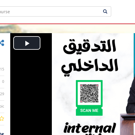
Play
Video
15
0
:29
bic
0$