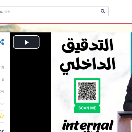
Play
Video
15
0
:29
bic
0$