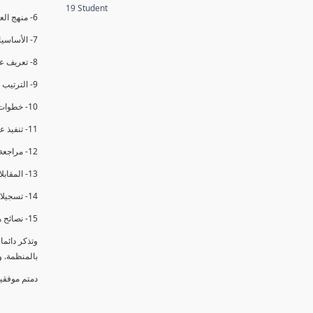
19 Student
6- منهج العملية في التدقيق الداخلي.
7- الأساسيات المتعلقة بعملية التدقيق الداخلي.
8- تعريف عدم المطابقة والملاحظات.
9- الترتيب والتنظيم للتدقيق الداخلي.
10- خطوات عملية التدقيق الداخلي.
11- تنفيذ عملية التدقيق الداخلي والاجتماع الافتتاحي.
12- مراجعة السجلات والوثائق.
13- المقابلات مع الموظفين ومراقبة الانشطة والمرافق.
14- تسجيلات الأدلة أثناء التدقيق.
15- نصائح هامة لتدقيق ناجح.
وتذكر دائم
بالمنظمة. 
دمتم موفقي