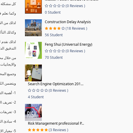
كل مشكلة ه
(0 Reviews )
0 Student
وكما نعلم ف
Construction Delay Analysis
لذلك من ال
(18 Reviews )
وكذلك التأك
56 Student
لذلك نقدم 
Feng Shui (Universal Energy)
التدقيق الد
(0 Reviews )
70 Student
من خلال مج
والايجابيات
وجميع المحاضر
ويتضمن الك
Search Engine Optimization 201...
(0 Reviews )
1- أهمية التدقيق الداخلي وتعريفه.
4 Student
2- تعريف التدقيق وأنواعه الرئيسية.
3- تعريفات ومفاهيم عن التدقيق الداخلي.
4- مبادئ التدقيق.
Risk Management professional P...
(3 Reviews )
5- معيار الايزو 19011:2018.