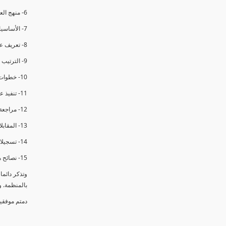
6- منهج العملية في التدقيق الداخلي.
7- الأساسيات المتعلقة بعملية التدقيق الداخلي.
8- تعريف عدم المطابقة والملاحظات.
9- الترتيب والتنظيم للتدقيق الداخلي.
10- خطوات عملية التدقيق الداخلي.
11- تنفيذ عملية التدقيق الداخلي والاجتماع الافتتاحي.
12- مراجعة السجلات والوثائق.
13- المقابلات مع الموظفين ومراقبة الانشطة والمرافق.
14- تسجيلات الأدلة أثناء التدقيق.
15- نصائح هامة لتدقيق ناجح.
وتذكر دائم
بالمنظمة. 
دمتم موفقي