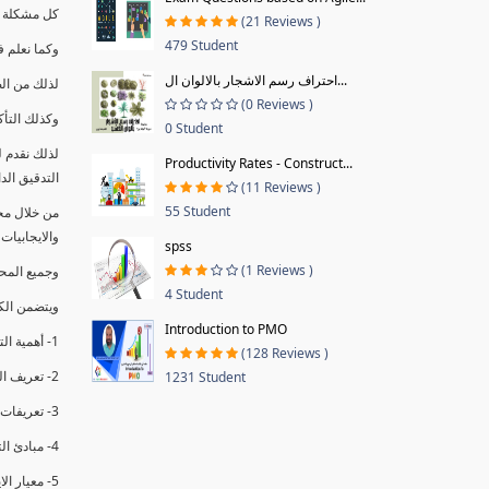
كل مشكلة ه
(21 Reviews )
479 Student
وكما نعلم ف
احتراف رسم الاشجار بالالوان ال...
لذلك من ال
(0 Reviews )
وكذلك التأك
0 Student
لذلك نقدم 
Productivity Rates - Construct...
التدقيق الد
(11 Reviews )
55 Student
من خلال مج
والايجابيات
spss
(1 Reviews )
وجميع المحاضر
4 Student
ويتضمن الك
Introduction to PMO
1- أهمية التدقيق الداخلي وتعريفه.
(128 Reviews )
2- تعريف التدقيق وأنواعه الرئيسية.
1231 Student
3- تعريفات ومفاهيم عن التدقيق الداخلي.
4- مبادئ التدقيق.
5- معيار الايزو 19011:2018.