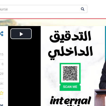
Play
Video
15
0
:29
bic
0$