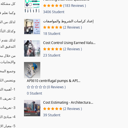
كل مشكلة ه
(183 Reviews )
3406 Student
وكما نعلم ف
إعداد كراسات الشروط والمواصفات
لذلك من ال
(2 Reviews )
وكذلك التأك
18 Student
لذلك نقدم 
Cost Control Using Earned Valu...
التدقيق الد
(2 Reviews )
23 Student
من خلال مج
والايجابيات
وجميع المحاضر
ويتضمن الك
API610 centrifugal pumps & API...
(0 Reviews )
1- أهمية التدقيق الداخلي وتعريفه.
0 Student
2- تعريف التدقيق وأنواعه الرئيسية.
Cost Estimating - Architectura...
3- تعريفات ومفاهيم عن التدقيق الداخلي.
(2 Reviews )
39 Student
4- مبادئ التدقيق.
5- معيار الايزو 19011:2018.