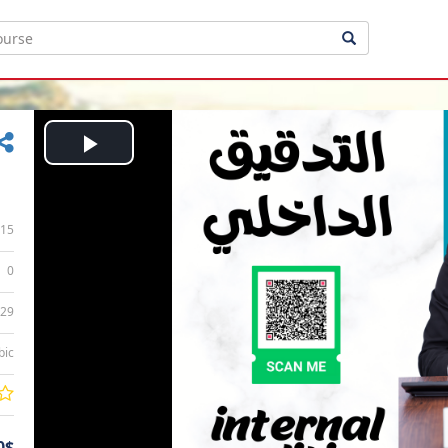
Play
Video
15
0
:29
bic
0$