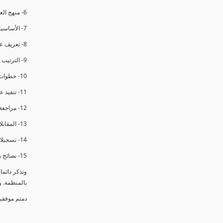
6- منهج العملية في التدقيق الداخلي.
7- الأساسيات المتعلقة بعملية التدقيق الداخلي.
8- تعريف عدم المطابقة والملاحظات.
9- الترتيب والتنظيم للتدقيق الداخلي.
10- خطوات عملية التدقيق الداخلي.
11- تنفيذ عملية التدقيق الداخلي والاجتماع الافتتاحي.
12- مراجعة السجلات والوثائق.
13- المقابلات مع الموظفين ومراقبة الانشطة والمرافق.
14- تسجيلات الأدلة أثناء التدقيق.
15- نصائح هامة لتدقيق ناجح.
وتذكر دائم
بالمنظمة. 
دمتم موفقي