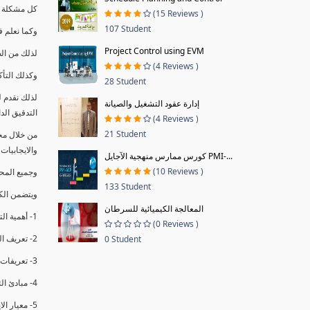
كل مشكلة ه
(15 Reviews )
107 Student
وكما نعلم ف
Project Control using EVM
لذلك من ال
(4 Reviews )
وكذلك التأك
28 Student
لذلك نقدم 
إدارة عقود التشغيل والصيانة
التدقيق الد
(4 Reviews )
21 Student
من خلال مج
والايجابيات
كورس ممارس منهجية الآجايل PMI-...
(10 Reviews )
وجميع المحاضر
133 Student
ويتضمن الك
المعالجة الكيميائية للسرطان
1- أهمية التدقيق الداخلي وتعريفه.
(0 Reviews )
2- تعريف التدقيق وأنواعه الرئيسية.
0 Student
3- تعريفات ومفاهيم عن التدقيق الداخلي.
4- مبادئ التدقيق.
5- معيار الايزو 19011:2018.