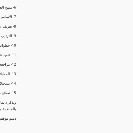
6- منهج العملية في التدقيق الداخلي.
7- الأساسيات المتعلقة بعملية التدقيق الداخلي.
8- تعريف عدم المطابقة والملاحظات.
9- الترتيب والتنظيم للتدقيق الداخلي.
10- خطوات عملية التدقيق الداخلي.
11- تنفيذ عملية التدقيق الداخلي والاجتماع الافتتاحي.
12- مراجعة السجلات والوثائق.
13- المقابلات مع الموظفين ومراقبة الانشطة والمرافق.
14- تسجيلات الأدلة أثناء التدقيق.
15- نصائح هامة لتدقيق ناجح.
وتذكر دائم
بالمنظمة. 
دمتم موفقي