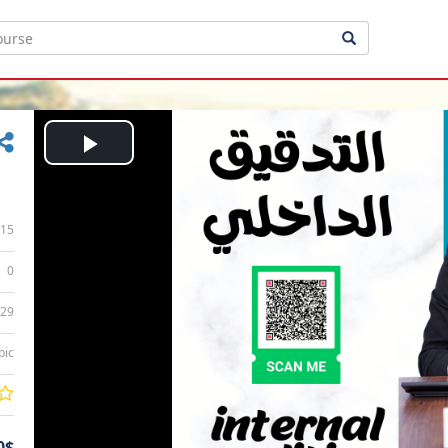
Play
Video
15
0
:29
bic
0$