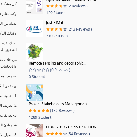
كل مشكلة ه
(2 Reviews )
129 Student
وكما نعلم ف
Just BIM it
لذلك من ال
(213 Reviews )
وكذلك التأك
3103 Student
لذلك نقدم 
التدقيق الد
من خلال مج
Remote sensing and geographic...
والايجابيات
(0 Reviews )
وجميع المحاضر
0 Student
ويتضمن الك
1- أهمية التدقيق الداخلي وتعريفه.
Project Stakeholders Managemen...
2- تعريف التدقيق وأنواعه الرئيسية.
(132 Reviews )
3- تعريفات ومفاهيم عن التدقيق الداخلي.
1289 Student
4- مبادئ التدقيق.
FIDIC 2017 - CONSTRUCTION
(54 Reviews )
5- معيار الايزو 19011:2018.