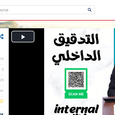
Play
Video
15
0
:29
bic
0$