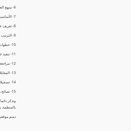
6- منهج العملية في التدقيق الداخلي.
7- الأساسيات المتعلقة بعملية التدقيق الداخلي.
8- تعريف عدم المطابقة والملاحظات.
9- الترتيب والتنظيم للتدقيق الداخلي.
10- خطوات عملية التدقيق الداخلي.
11- تنفيذ عملية التدقيق الداخلي والاجتماع الافتتاحي.
12- مراجعة السجلات والوثائق.
13- المقابلات مع الموظفين ومراقبة الانشطة والمرافق.
14- تسجيلات الأدلة أثناء التدقيق.
15- نصائح هامة لتدقيق ناجح.
وتذكر دائم
بالمنظمة. 
دمتم موفقي