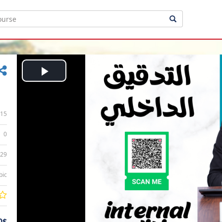
Play
Video
15
0
:29
bic
0$