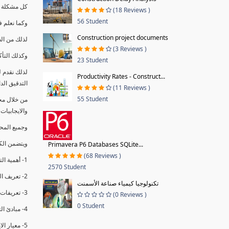
كل مشكلة ه
(18 Reviews )
56 Student
وكما نعلم ف
Construction project documents
لذلك من ال
(3 Reviews )
وكذلك التأك
23 Student
لذلك نقدم 
Productivity Rates - Construct...
التدقيق الد
(11 Reviews )
55 Student
من خلال مج
والايجابيات
وجميع المحاضر
ويتضمن الك
Primavera P6 Databases SQLite...
(68 Reviews )
1- أهمية التدقيق الداخلي وتعريفه.
2570 Student
2- تعريف التدقيق وأنواعه الرئيسية.
تكنولوجيا كيمياء صناعة الأسمنت
3- تعريفات ومفاهيم عن التدقيق الداخلي.
(0 Reviews )
0 Student
4- مبادئ التدقيق.
5- معيار الايزو 19011:2018.