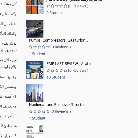
كل مشكلة ه
(0 Reviews )
0 Student
وكما نعلم ف
لذلك من ال
وكذلك التأك
Pumps, Compressors, Gas turbin...
لذلك نقدم 
(0 Reviews )
التدقيق الد
1 Student
من خلال مج
PMP LAST REVIEW - Arabic
والايجابيات
(0 Reviews )
وجميع المحاضر
10 Student
ويتضمن الك
1- أهمية التدقيق الداخلي وتعريفه.
Nonlinear and Pushover Structu...
2- تعريف التدقيق وأنواعه الرئيسية.
(0 Reviews )
3- تعريفات ومفاهيم عن التدقيق الداخلي.
1 Student
4- مبادئ التدقيق.
5- معيار الايزو 19011:2018.