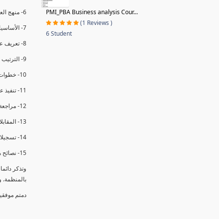
PMI_PBA Business analysis Cour...
6- منهج العملية في التدقيق الداخلي.
(1 Reviews )
7- الأساسيات المتعلقة بعملية التدقيق الداخلي.
6 Student
8- تعريف عدم المطابقة والملاحظات.
9- الترتيب والتنظيم للتدقيق الداخلي.
10- خطوات عملية التدقيق الداخلي.
11- تنفيذ عملية التدقيق الداخلي والاجتماع الافتتاحي.
12- مراجعة السجلات والوثائق.
13- المقابلات مع الموظفين ومراقبة الانشطة والمرافق.
14- تسجيلات الأدلة أثناء التدقيق.
15- نصائح هامة لتدقيق ناجح.
وتذكر دائم
بالمنظمة. 
دمتم موفقي