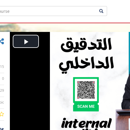
Play
Video
15
0
:29
bic
0$