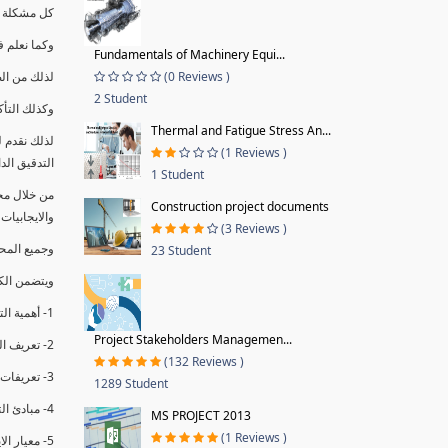
كل مشكلة ه
وكما نعلم ف
Fundamentals of Machinery Equi...
(0 Reviews )
لذلك من ال
2 Student
وكذلك التأك
Thermal and Fatigue Stress An...
لذلك نقدم 
(1 Reviews )
التدقيق الد
1 Student
من خلال مج
Construction project documents
والايجابيات
(3 Reviews )
وجميع المحاضر
23 Student
ويتضمن الك
1- أهمية التدقيق الداخلي وتعريفه.
Project Stakeholders Managemen...
2- تعريف التدقيق وأنواعه الرئيسية.
(132 Reviews )
3- تعريفات ومفاهيم عن التدقيق الداخلي.
1289 Student
4- مبادئ التدقيق.
MS PROJECT 2013
(1 Reviews )
5- معيار الايزو 19011:2018.