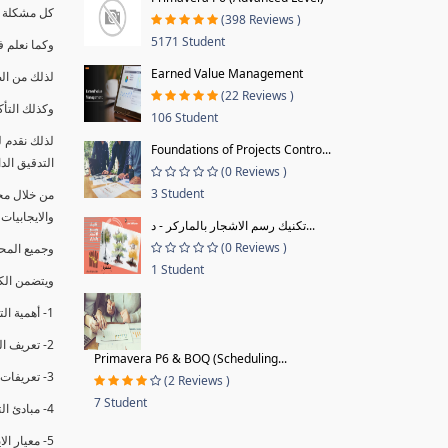
كل مشكلة ه
(398 Reviews )
5171 Student
وكما نعلم ف
Earned Value Management
لذلك من ال
(22 Reviews )
وكذلك التأك
106 Student
لذلك نقدم 
Foundations of Projects Contro...
التدقيق الد
(0 Reviews )
3 Student
من خلال مج
والايجابيات
تكنيك رسم الاشجار بالماركر - د...
(0 Reviews )
وجميع المحاضر
1 Student
ويتضمن الك
1- أهمية التدقيق الداخلي وتعريفه.
2- تعريف التدقيق وأنواعه الرئيسية.
Primavera P6 & BOQ (Scheduling...
3- تعريفات ومفاهيم عن التدقيق الداخلي.
(2 Reviews )
7 Student
4- مبادئ التدقيق.
5- معيار الايزو 19011:2018.