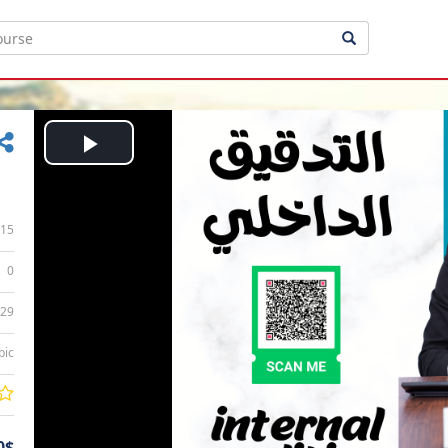
Play
Video
15
0
:29
bic
0$