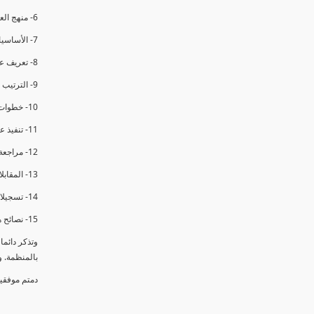
6- منهج العملية في التدقيق الداخلي.
7- الأساسيات المتعلقة بعملية التدقيق الداخلي.
8- تعريف عدم المطابقة والملاحظات.
9- الترتيب والتنظيم للتدقيق الداخلي.
10- خطوات عملية التدقيق الداخلي.
11- تنفيذ عملية التدقيق الداخلي والاجتماع الافتتاحي.
12- مراجعة السجلات والوثائق.
13- المقابلات مع الموظفين ومراقبة الانشطة والمرافق.
14- تسجيلات الأدلة أثناء التدقيق.
15- نصائح هامة لتدقيق ناجح.
وتذكر دائم
بالمنظمة. 
دمتم موفقي