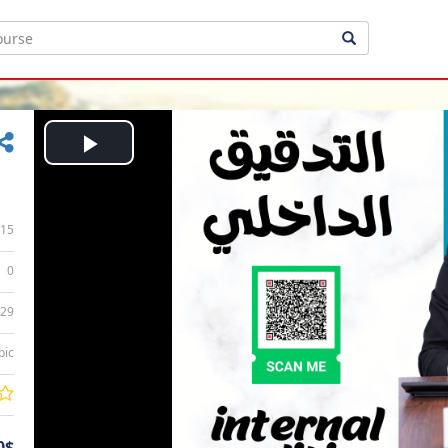
Play
Video
15
0
:29
bic
0$