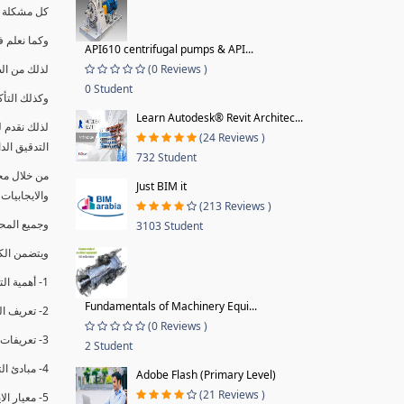
كل مشكلة ه
وكما نعلم ف
API610 centrifugal pumps & API...
(0 Reviews )
لذلك من ال
0 Student
وكذلك التأك
Learn Autodesk® Revit Architec...
لذلك نقدم 
(24 Reviews )
التدقيق الد
732 Student
من خلال مج
Just BIM it
والايجابيات
(213 Reviews )
وجميع المحاضر
3103 Student
ويتضمن الك
1- أهمية التدقيق الداخلي وتعريفه.
Fundamentals of Machinery Equi...
2- تعريف التدقيق وأنواعه الرئيسية.
(0 Reviews )
3- تعريفات ومفاهيم عن التدقيق الداخلي.
2 Student
4- مبادئ التدقيق.
Adobe Flash (Primary Level)
(21 Reviews )
5- معيار الايزو 19011:2018.