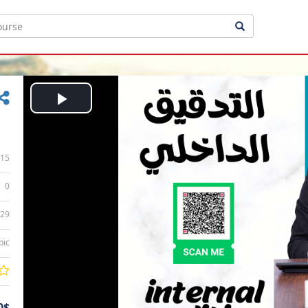
Play
Video
15
0
:29
bic
0$