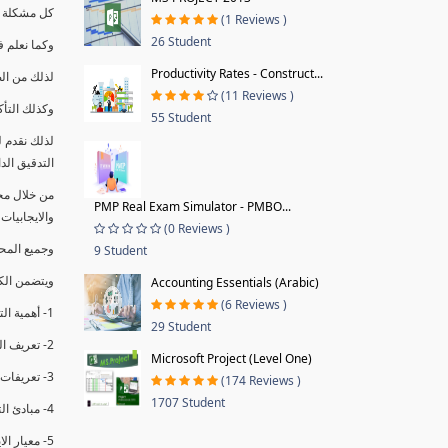
كل مشكلة ه
(1 Reviews )
26 Student
وكما نعلم ف
Productivity Rates - Construct...
لذلك من ال
(11 Reviews )
وكذلك التأك
55 Student
لذلك نقدم 
التدقيق الد
من خلال مج
PMP Real Exam Simulator - PMBO...
والايجابيات
(0 Reviews )
وجميع المحاضر
9 Student
ويتضمن الك
Accounting Essentials (Arabic)
(6 Reviews )
1- أهمية التدقيق الداخلي وتعريفه.
29 Student
2- تعريف التدقيق وأنواعه الرئيسية.
Microsoft Project (Level One)
3- تعريفات ومفاهيم عن التدقيق الداخلي.
(174 Reviews )
1707 Student
4- مبادئ التدقيق.
5- معيار الايزو 19011:2018.