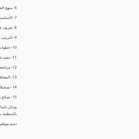
6- منهج العملية في التدقيق الداخلي.
7- الأساسيات المتعلقة بعملية التدقيق الداخلي.
8- تعريف عدم المطابقة والملاحظات.
9- الترتيب والتنظيم للتدقيق الداخلي.
10- خطوات عملية التدقيق الداخلي.
11- تنفيذ عملية التدقيق الداخلي والاجتماع الافتتاحي.
12- مراجعة السجلات والوثائق.
13- المقابلات مع الموظفين ومراقبة الانشطة والمرافق.
14- تسجيلات الأدلة أثناء التدقيق.
15- نصائح هامة لتدقيق ناجح.
وتذكر دائم
بالمنظمة. 
دمتم موفقي