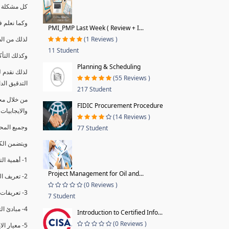
كل مشكلة ه
وكما نعلم ف
PMI_PMP Last Week ( Review + I...
(1 Reviews )
لذلك من ال
11 Student
وكذلك التأك
Planning & Scheduling
لذلك نقدم 
(55 Reviews )
التدقيق الد
217 Student
من خلال مج
FIDIC Procurement Procedure
والايجابيات
(14 Reviews )
وجميع المحاضر
77 Student
ويتضمن الك
1- أهمية التدقيق الداخلي وتعريفه.
Project Management for Oil and...
2- تعريف التدقيق وأنواعه الرئيسية.
(0 Reviews )
3- تعريفات ومفاهيم عن التدقيق الداخلي.
7 Student
4- مبادئ التدقيق.
Introduction to Certified Info...
(0 Reviews )
5- معيار الايزو 19011:2018.