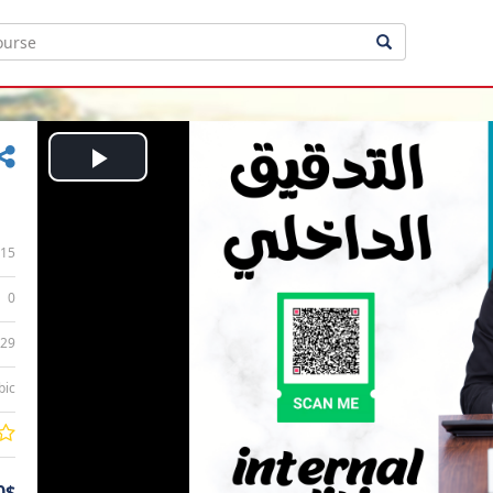
Play
Video
15
0
:29
bic
0$