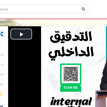
Play
Video
15
0
:29
bic
0$