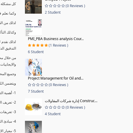
كل مشكلة ه
(0 Reviews )
2 Student
وكما نعلم ف
لذلك من ال
وكذلك التأك
PMI_PBA Business analysis Cour...
لذلك نقدم 
(1 Reviews )
التدقيق الد
6 Student
من خلال مج
والايجابيات
وجميع المحاضر
Project Management for Oil and...
ويتضمن الك
(0 Reviews )
7 Student
1- أهمية التدقيق الداخلي وتعريفه.
إدارة شركات المقاولات Construc...
2- تعريف التدقيق وأنواعه الرئيسية.
(0 Reviews )
3- تعريفات ومفاهيم عن التدقيق الداخلي.
4 Student
4- مبادئ التدقيق.
5- معيار الايزو 19011:2018.