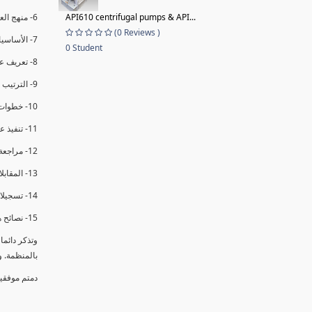
API610 centrifugal pumps & API...
6- منهج العملية في التدقيق الداخلي.
(0 Reviews )
7- الأساسيات المتعلقة بعملية التدقيق الداخلي.
0 Student
8- تعريف عدم المطابقة والملاحظات.
9- الترتيب والتنظيم للتدقيق الداخلي.
10- خطوات عملية التدقيق الداخلي.
11- تنفيذ عملية التدقيق الداخلي والاجتماع الافتتاحي.
12- مراجعة السجلات والوثائق.
13- المقابلات مع الموظفين ومراقبة الانشطة والمرافق.
14- تسجيلات الأدلة أثناء التدقيق.
15- نصائح هامة لتدقيق ناجح.
وتذكر دائم
بالمنظمة. 
دمتم موفقي