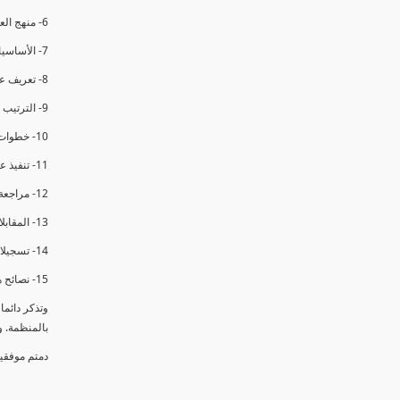
6- منهج العملية في التدقيق الداخلي.
7- الأساسيات المتعلقة بعملية التدقيق الداخلي.
8- تعريف عدم المطابقة والملاحظات.
9- الترتيب والتنظيم للتدقيق الداخلي.
10- خطوات عملية التدقيق الداخلي.
11- تنفيذ عملية التدقيق الداخلي والاجتماع الافتتاحي.
12- مراجعة السجلات والوثائق.
13- المقابلات مع الموظفين ومراقبة الانشطة والمرافق.
14- تسجيلات الأدلة أثناء التدقيق.
15- نصائح هامة لتدقيق ناجح.
وتذكر دائم
بالمنظمة. 
دمتم موفقي