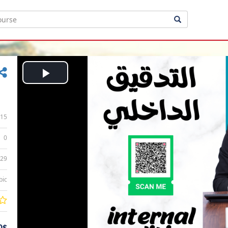
Play
Video
15
0
:29
bic
0$