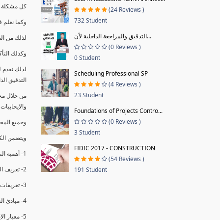
كل مشكلة ه
(24 Reviews )
732 Student
وكما نعلم ف
التدقيق والمراجعة الداخلية لأن...
لذلك من ال
(0 Reviews )
وكذلك التأك
0 Student
لذلك نقدم 
Scheduling Professional SP
التدقيق الد
(4 Reviews )
23 Student
من خلال مج
والايجابيات
Foundations of Projects Contro...
(0 Reviews )
وجميع المحاضر
3 Student
ويتضمن الك
FIDIC 2017 - CONSTRUCTION
1- أهمية التدقيق الداخلي وتعريفه.
(54 Reviews )
2- تعريف التدقيق وأنواعه الرئيسية.
191 Student
3- تعريفات ومفاهيم عن التدقيق الداخلي.
4- مبادئ التدقيق.
5- معيار الايزو 19011:2018.