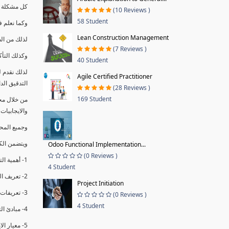
كل مشكلة ه
(10 Reviews )
58 Student
وكما نعلم ف
Lean Construction Management
لذلك من ال
(7 Reviews )
وكذلك التأك
40 Student
لذلك نقدم 
Agile Certified Practitioner
التدقيق الد
(28 Reviews )
169 Student
من خلال مج
والايجابيات
وجميع المحاضر
ويتضمن الك
Odoo Functional Implementation...
(0 Reviews )
1- أهمية التدقيق الداخلي وتعريفه.
4 Student
2- تعريف التدقيق وأنواعه الرئيسية.
Project Initiation
3- تعريفات ومفاهيم عن التدقيق الداخلي.
(0 Reviews )
4 Student
4- مبادئ التدقيق.
5- معيار الايزو 19011:2018.