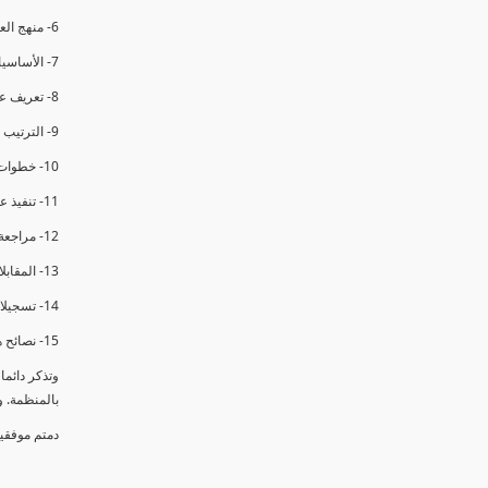
6- منهج العملية في التدقيق الداخلي.
7- الأساسيات المتعلقة بعملية التدقيق الداخلي.
8- تعريف عدم المطابقة والملاحظات.
9- الترتيب والتنظيم للتدقيق الداخلي.
10- خطوات عملية التدقيق الداخلي.
11- تنفيذ عملية التدقيق الداخلي والاجتماع الافتتاحي.
12- مراجعة السجلات والوثائق.
13- المقابلات مع الموظفين ومراقبة الانشطة والمرافق.
14- تسجيلات الأدلة أثناء التدقيق.
15- نصائح هامة لتدقيق ناجح.
وتذكر دائم
بالمنظمة. 
دمتم موفقي