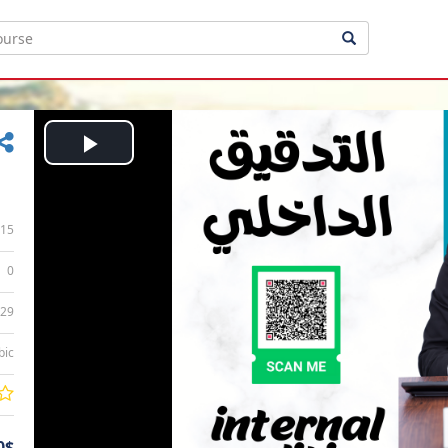
Play
Video
15
0
:29
bic
0$