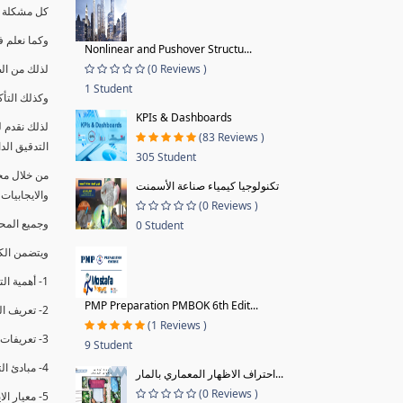
كل مشكلة ه
وكما نعلم ف
Nonlinear and Pushover Structu...
(0 Reviews )
لذلك من ال
1 Student
وكذلك التأك
KPIs & Dashboards
لذلك نقدم 
(83 Reviews )
التدقيق الد
305 Student
من خلال مج
تكنولوجيا كيمياء صناعة الأسمنت
والايجابيات
(0 Reviews )
وجميع المحاضر
0 Student
ويتضمن الك
1- أهمية التدقيق الداخلي وتعريفه.
PMP Preparation PMBOK 6th Edit...
2- تعريف التدقيق وأنواعه الرئيسية.
(1 Reviews )
3- تعريفات ومفاهيم عن التدقيق الداخلي.
9 Student
4- مبادئ التدقيق.
احتراف الاظهار المعماري بالمار...
(0 Reviews )
5- معيار الايزو 19011:2018.