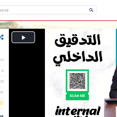
Play
Video
15
0
:29
bic
0$