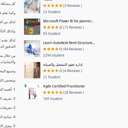
كل مشكلة ه
(3 Reviews )
23 Student
وكما نعلم ف
Microsoft Power Bi for plannin...
لذلك من ال
(15 Reviews )
وكذلك التأك
83 Student
لذلك نقدم 
Learn Autodesk Revit Structure...
التدقيق الد
(84 Reviews )
2294 Student
من خلال مج
والايجابيات
إدارة عقود التشغيل والصيانة
(4 Reviews )
وجميع المحاضر
21 Student
ويتضمن الك
Agile Certified Practitioner
1- أهمية التدقيق الداخلي وتعريفه.
(28 Reviews )
2- تعريف التدقيق وأنواعه الرئيسية.
169 Student
3- تعريفات ومفاهيم عن التدقيق الداخلي.
4- مبادئ التدقيق.
5- معيار الايزو 19011:2018.