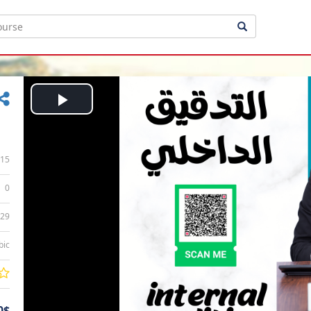
Play
Video
15
0
:29
bic
0$