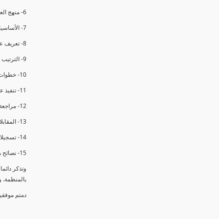
6- منهج العملية في التدقيق الداخلي.
7- الأساسيات المتعلقة بعملية التدقيق الداخلي.
8- تعريف عدم المطابقة والملاحظات.
9- الترتيب والتنظيم للتدقيق الداخلي.
10- خطوات عملية التدقيق الداخلي.
11- تنفيذ عملية التدقيق الداخلي والاجتماع الافتتاحي.
12- مراجعة السجلات والوثائق.
13- المقابلات مع الموظفين ومراقبة الانشطة والمرافق.
14- تسجيلات الأدلة أثناء التدقيق.
15- نصائح هامة لتدقيق ناجح.
وتذكر دائم
بالمنظمة. 
دمتم موفقي