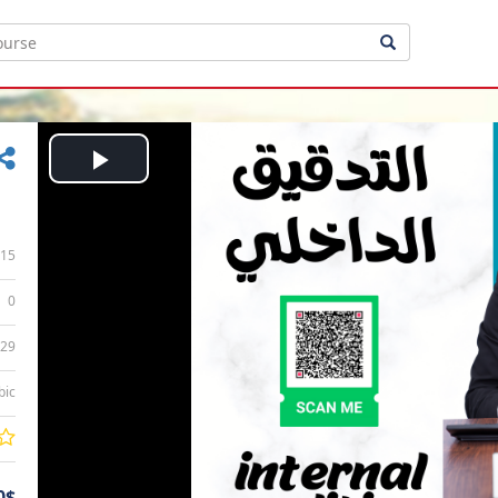
Play
Video
15
0
:29
bic
0$