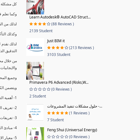
كل مشكلة ه
وكما نعلم ف
Learn Autodesk® AutoCAD Struct...
(88 Reviews )
لذلك من ال
2139 Student
وكذلك التأك
Just BIM it
لذلك نقدم 
(213 Reviews )
التدقيق الد
3103 Student
من خلال مج
والايجابيات
وجميع المحاضر
Primavera P6 Advanced (Risks,W...
ويتضمن الك
(0 Reviews )
2 Student
1- أهمية التدقيق الداخلي وتعريفه.
حلول مشكلات تنفيذ المشروعات -...
2- تعريف التدقيق وأنواعه الرئيسية.
(1 Reviews )
3- تعريفات ومفاهيم عن التدقيق الداخلي.
7 Student
4- مبادئ التدقيق.
Feng Shui (Universal Energy)
(0 Reviews )
5- معيار الايزو 19011:2018.