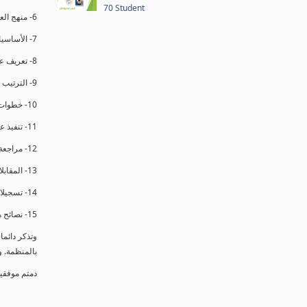
70 Student
6- منهج العملية في التدقيق الداخلي.
7- الأساسيات المتعلقة بعملية التدقيق الداخلي.
8- تعريف عدم المطابقة والملاحظات.
9- الترتيب والتنظيم للتدقيق الداخلي.
10- خطوات عملية التدقيق الداخلي.
11- تنفيذ عملية التدقيق الداخلي والاجتماع الافتتاحي.
12- مراجعة السجلات والوثائق.
13- المقابلات مع الموظفين ومراقبة الانشطة والمرافق.
14- تسجيلات الأدلة أثناء التدقيق.
15- نصائح هامة لتدقيق ناجح.
وتذكر دائم
بالمنظمة. 
دمتم موفقي