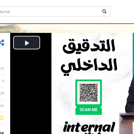
Play
Video
15
0
:29
bic
0$