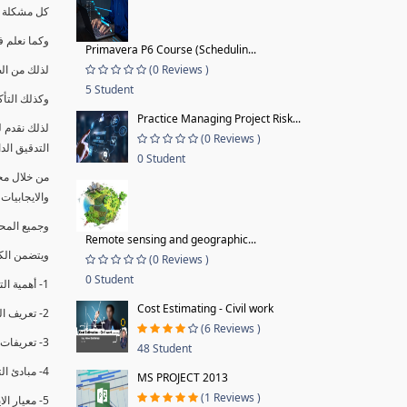
كل مشكلة ه
وكما نعلم ف
Primavera P6 Course (Schedulin...
(0 Reviews )
لذلك من ال
5 Student
وكذلك التأك
Practice Managing Project Risk...
لذلك نقدم 
(0 Reviews )
التدقيق الد
0 Student
من خلال مج
والايجابيات
وجميع المحاضر
Remote sensing and geographic...
ويتضمن الك
(0 Reviews )
0 Student
1- أهمية التدقيق الداخلي وتعريفه.
Cost Estimating - Civil work
2- تعريف التدقيق وأنواعه الرئيسية.
(6 Reviews )
3- تعريفات ومفاهيم عن التدقيق الداخلي.
48 Student
4- مبادئ التدقيق.
MS PROJECT 2013
(1 Reviews )
5- معيار الايزو 19011:2018.