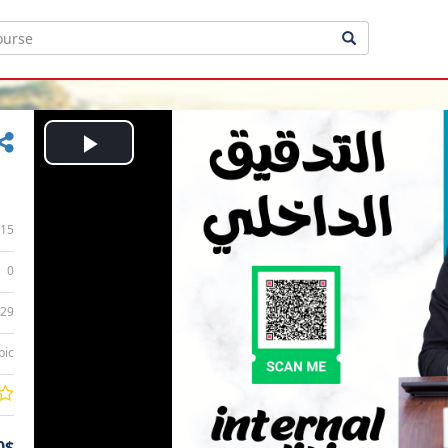
Play
Video
15
0
:29
bic
0$