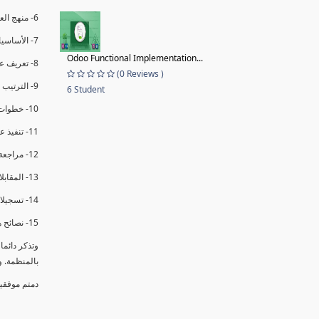
6- منهج العملية في التدقيق الداخلي.
7- الأساسيات المتعلقة بعملية التدقيق الداخلي.
Odoo Functional Implementation...
8- تعريف عدم المطابقة والملاحظات.
(0 Reviews )
9- الترتيب والتنظيم للتدقيق الداخلي.
6 Student
10- خطوات عملية التدقيق الداخلي.
11- تنفيذ عملية التدقيق الداخلي والاجتماع الافتتاحي.
12- مراجعة السجلات والوثائق.
13- المقابلات مع الموظفين ومراقبة الانشطة والمرافق.
14- تسجيلات الأدلة أثناء التدقيق.
15- نصائح هامة لتدقيق ناجح.
وتذكر دائم
بالمنظمة. 
دمتم موفقي