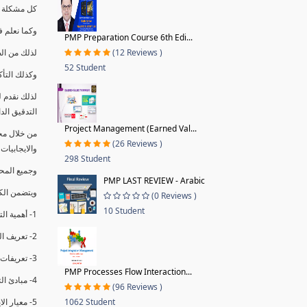
كل مشكلة ه
وكما نعلم ف
PMP Preparation Course 6th Edi...
(12 Reviews )
لذلك من ال
52 Student
وكذلك التأك
لذلك نقدم 
التدقيق الد
Project Management (Earned Val...
من خلال مج
(26 Reviews )
والايجابيات
298 Student
وجميع المحاضر
PMP LAST REVIEW - Arabic
ويتضمن الك
(0 Reviews )
10 Student
1- أهمية التدقيق الداخلي وتعريفه.
2- تعريف التدقيق وأنواعه الرئيسية.
3- تعريفات ومفاهيم عن التدقيق الداخلي.
PMP Processes Flow Interaction...
4- مبادئ التدقيق.
(96 Reviews )
1062 Student
5- معيار الايزو 19011:2018.