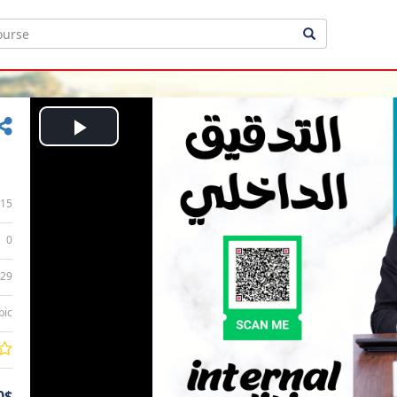
Play
Video
15
0
:29
bic
0$