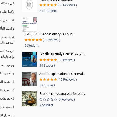
كل مشكلة ه
(55 Reviews )
217 Student
وكما نعلم ف
لذلك من ال
وكذلك التأك
PMI_PBA Business analysis Cour...
لذلك نقدم 
(1 Reviews )
التدقيق الد
6 Student
من خلال مج
Feasibility study Course دراسة...
والايجابيات
(3 Reviews )
وجميع المحاضر
39 Student
ويتضمن الك
Arabic Explanation to General...
(10 Reviews )
1- أهمية التدقيق الداخلي وتعريفه.
58 Student
2- تعريف التدقيق وأنواعه الرئيسية.
Economic risk analysis for pet...
3- تعريفات ومفاهيم عن التدقيق الداخلي.
(0 Reviews )
2 Student
4- مبادئ التدقيق.
5- معيار الايزو 19011:2018.