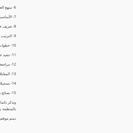
6- منهج العملية في التدقيق الداخلي.
7- الأساسيات المتعلقة بعملية التدقيق الداخلي.
8- تعريف عدم المطابقة والملاحظات.
9- الترتيب والتنظيم للتدقيق الداخلي.
10- خطوات عملية التدقيق الداخلي.
11- تنفيذ عملية التدقيق الداخلي والاجتماع الافتتاحي.
12- مراجعة السجلات والوثائق.
13- المقابلات مع الموظفين ومراقبة الانشطة والمرافق.
14- تسجيلات الأدلة أثناء التدقيق.
15- نصائح هامة لتدقيق ناجح.
وتذكر دائم
بالمنظمة. 
دمتم موفقي