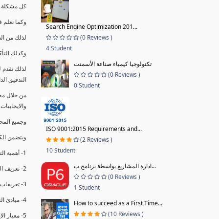
كل مشكلة ه
وكما نعلم ف
Search Engine Optimization 201...
(0 Reviews )
لذلك من ال
4 Student
وكذلك التأك
تكنولوجيا كيمياء صناعة الأسمنت
لذلك نقدم 
(0 Reviews )
التدقيق الد
0 Student
من خلال مج
والايجابيات
وجميع المحاضر
ISO 9001:2015 Requirements and...
ويتضمن الك
(2 Reviews )
10 Student
1- أهمية التدقيق الداخلي وتعريفه.
ادارة المشاريع بواسطة برنامج ب...
2- تعريف التدقيق وأنواعه الرئيسية.
(0 Reviews )
3- تعريفات ومفاهيم عن التدقيق الداخلي.
1 Student
4- مبادئ التدقيق.
How to succeed as a First Time...
(10 Reviews )
5- معيار الايزو 19011:2018.