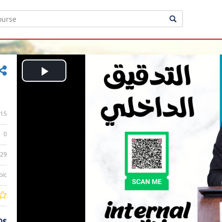
Play
Video
15
0
:29
bic
0$