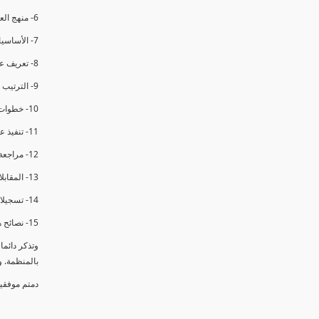
6- منهج العملية في التدقيق الداخلي.
7- الأساسيات المتعلقة بعملية التدقيق الداخلي.
8- تعريف عدم المطابقة والملاحظات.
9- الترتيب والتنظيم للتدقيق الداخلي.
10- خطوات عملية التدقيق الداخلي.
11- تنفيذ عملية التدقيق الداخلي والاجتماع الافتتاحي.
12- مراجعة السجلات والوثائق.
13- المقابلات مع الموظفين ومراقبة الانشطة والمرافق.
14- تسجيلات الأدلة أثناء التدقيق.
15- نصائح هامة لتدقيق ناجح.
وتذكر دائم
بالمنظمة. 
دمتم موفقي