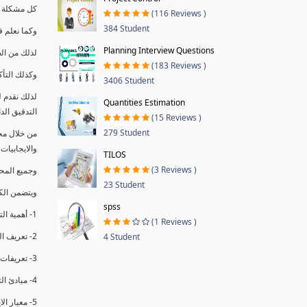
كل مشكلة ه
(116 Reviews )
384 Student
وكما نعلم ف
Planning Interview Questions
لذلك من ال
(183 Reviews )
وكذلك التأك
3406 Student
لذلك نقدم 
Quantities Estimation
التدقيق الد
(15 Reviews )
279 Student
من خلال مج
والايجابيات
TILOS
(3 Reviews )
وجميع المحاضر
23 Student
ويتضمن الك
spss
1- أهمية التدقيق الداخلي وتعريفه.
(1 Reviews )
2- تعريف التدقيق وأنواعه الرئيسية.
4 Student
3- تعريفات ومفاهيم عن التدقيق الداخلي.
4- مبادئ التدقيق.
5- معيار الايزو 19011:2018.