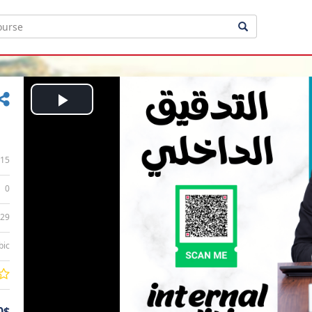
Play
Video
15
0
:29
bic
0$